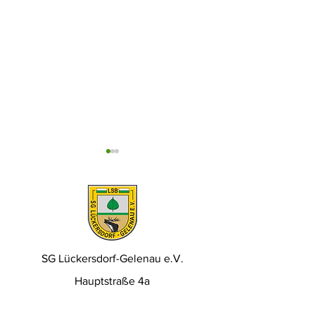
SG Lückersdorf-Gelenau e.V.
Traditionskick
Einladung zur
Hauptstraße 4a
entscheidet s
Rentnerweihnachtsfeier
Elfmeterschi
01917 Kamenz / OT Gelenau
2025