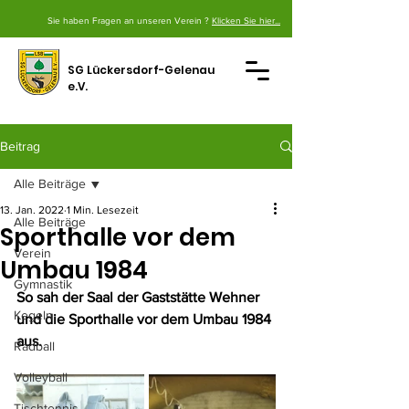
Sie haben Fragen an unseren Verein ?
Klicken Sie hier...
SG Lückersdorf-Gelenau
e.V.
Beitrag
Alle Beiträge
13. Jan. 2022
1 Min. Lesezeit
Alle Beiträge
Sporthalle vor dem
Verein
Umbau 1984
Gymnastik
So sah der Saal der Gaststätte Wehner 
Kegeln
und die Sporthalle vor dem Umbau 1984 
aus.
Radball
Volleyball
Tischtennis